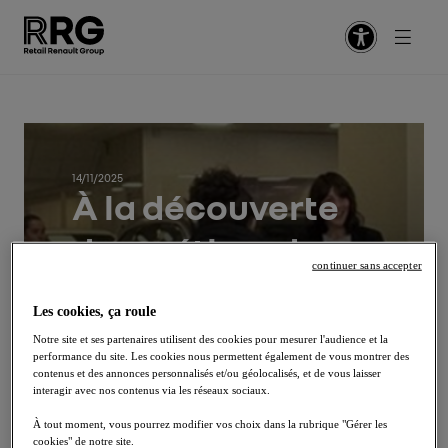
Retour
Retour
Retour
Retour
Retour
Vente
5 raisons de prendre un nouveau virage
Indeed
Notre politique RH
14/11/2025
À la découverte
Après-vente
Embarquez en CDI / CDD
Glassdoor
Nos valeurs
Facebook
des métiers de
Fonctions supports
Sautez à bord d'un Graduate Program
Potentialpark
Nos engagements
continuer sans accepter
l’automobile chez
LinkedIn
Les cookies, ça roule
Management
Pilotez votre alternance / stage
Notre équipe RH
RRG
Email
Notre site et ses partenaires utilisent des cookies pour mesurer l'audience et la
performance du site. Les cookies nous permettent également de vous montrer des
Comptabilité
Circulez en VIE
Notre Centre de Services Partagés
contenus et des annonces personnalisés et/ou géolocalisés, et de vous laisser
interagir avec nos contenus via les réseaux sociaux.
Passerelles
Nos conseils aux candidats
À tout moment, vous pourrez modifier vos choix dans la rubrique "Gérer les
cookies" de notre site.