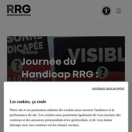
Retour
Retour
Retour
Retour
Retour
Vente
5 raisons de prendre un nouveau virage
Indeed
Notre politique RH
15/05/2025
Journée du
Après-vente
Embarquez en CDI / CDD
Glassdoor
Nos valeurs
Facebook
Handicap RRG :
Fonctions supports
Sautez à bord d'un Graduate Program
Potentialpark
Nos engagements
tous concernés,
LinkedIn
continuer sans accepter
Management
Pilotez votre alternance / stage
Notre équipe RH
tous mobilisés !
Email
Les cookies, ça roule
Comptabilité
Circulez en VIE
Notre Centre de Services Partagés
Notre site et ses partenaires utilisent des cookies pour mesurer l'audience et la
performance du site. Les cookies nous permettent également de vous montrer des
contenus et des annonces personnalisés et/ou géolocalisés, et de vous laisser
Passerelles
Nos conseils aux candidats
interagir avec nos contenus via les réseaux sociaux.