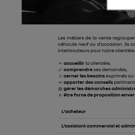
Passerelles
Nos conseils aux candidats
Les métiers de la vente regroupe
véhicule neuf ou d'occasion. Ils 
interlocuteurs pour notre clientèle.
accueillir
la clientèle,
comprendre
ses demandes,
cerner les besoins
exprimés ou 
apporter des conseils
pertinent
gérer les démarches administr
être force de proposition envers
L'
acheteur
L’
assistant commercial et admini
identifie dans les différents 