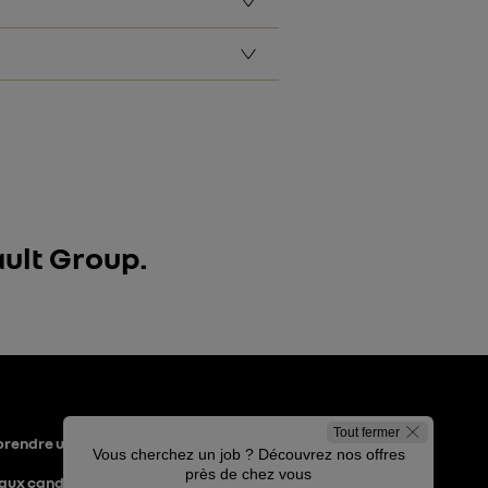
es les opérations liées à la
tences. Il assure le bon
n de réaliser ses objectifs de
que chaque femme a sa place
ault Group.
Tout fermer
 prendre un nouveau
Vous cherchez un job ? Découvrez nos offres
près de chez vous
 aux candidats