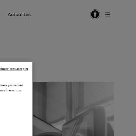
Actualités
tinuer sans accepter
s nous permettent
eragir avec nos
tion du CV
retien téléphonique