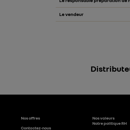
Le
responsable préparation de 
assure la coordination d'une é
préparation des véhicules en liv
Le
vendeur
manage une équipe de conseille
fonctionnement du processus con
accueille la clientèle, assure l
vente.
“Chez RRG, tout est possible !
Distribute
dans la famille RRG !
Nos offres
Nos valeurs
Notre politique RH
Contactez-nous