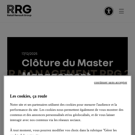
Retour
Retour
Retour
Retour
Retour
Vente
5 raisons de prendre un nouveau virage
Indeed
Notre politique RH
17/12/2025
Clôture du Master
Après-vente
Embarquez en CDI / CDD
Glassdoor
Nos valeurs
Facebook
Management
Fonctions supports
Sautez à bord d'un Graduate Program
Potentialpark
Nos engagements
continuer sans accepter
2025 chez RRG
LinkedIn
Management
Pilotez votre alternance / stage
Notre équipe RH
Les cookies, ça roule
Email
Notre site et ses partenaires utilisent des cookies pour mesurer l'audience et la
performance du site. Les cookies nous permettent également de vous montrer des
Comptabilité
Circulez en VIE
Notre Centre de Services Partagés
contenus et des annonces personnalisés et/ou géolocalisés, et de vous laisser
interagir avec nos contenus via les réseaux sociaux.
RRG offre à ses managers l’opportunité de se former
Passerelles
Nos conseils aux candidats
À tout moment, vous pourrez modifier vos choix dans la rubrique "Gérer les
à travers le « Master Management », un cursus dédié