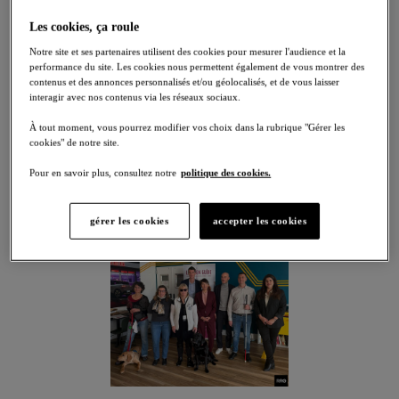
Les cookies, ça roule
À l’occasion de la
SEEPH 2025
, le réseau
Retail
Notre site et ses partenaires utilisent des cookies pour mesurer l'audience et la
performance du site. Les cookies nous permettent également de vous montrer des
Renault Group
s’est mobilisé pour promouvoir
contenus et des annonces personnalisés et/ou géolocalisés, et de vous laisser
l’inclusion et sensibiliser ses collaborateurs aux
interagir avec nos contenus via les réseaux sociaux.
différents types de handicap.
Cette semaine a été rythmée par des
ateliers
À tout moment, vous pourrez modifier vos choix dans la rubrique "Gérer les
immersifs, des rencontres inspirantes
et des actions
cookies" de notre site.
concrètes qui renforcent notre engagement en
Pour en savoir plus, consultez notre
politique des cookies.
faveur de la diversité.
gérer les cookies
accepter les cookies