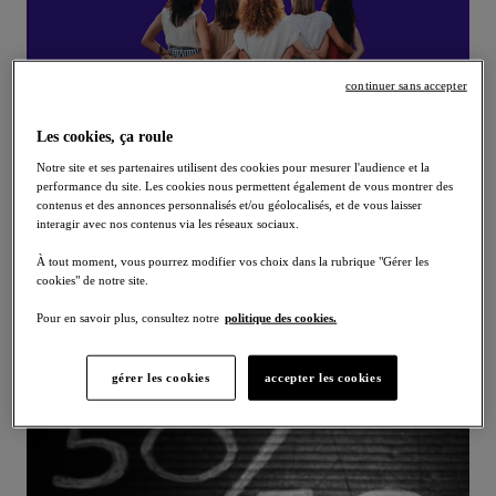
continuer sans accepter
11/03/2026
Les cookies, ça roule
RRG au féminin : La mixité au
Notre site et ses partenaires utilisent des cookies pour mesurer l'audience et la
service de la performance
performance du site. Les cookies nous permettent également de vous montrer des
contenus et des annonces personnalisés et/ou géolocalisés, et de vous laisser
À l'occasion de la Journée de la Femme, nos
interagir avec nos contenus via les réseaux sociaux.
collaboratrices mettent en avant l'engagement de
À tout moment, vous pourrez modifier vos choix dans la rubrique "Gérer les
RRG envers l'égalité
cookies" de notre site.
Lire la suite
Pour en savoir plus, consultez notre
politique des cookies.
gérer les cookies
accepter les cookies