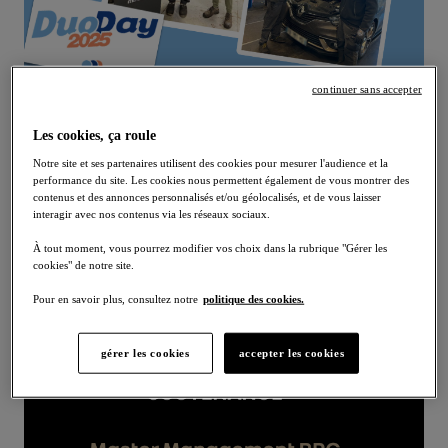
continuer sans accepter
17/12/2025
DuoDay : une immersion au
Les cookies, ça roule
cœur de nos métiers
Notre site et ses partenaires utilisent des cookies pour mesurer l'audience et la
performance du site. Les cookies nous permettent également de vous montrer des
RRG a participé au DuoDay, une journée d’immersion
contenus et des annonces personnalisés et/ou géolocalisés, et de vous laisser
interagir avec nos contenus via les réseaux sociaux.
dédiée à la découverte des métiers et à l’inclusion
professionnelle.
À tout moment, vous pourrez modifier vos choix dans la rubrique "Gérer les
cookies" de notre site.
Lire la suite
Pour en savoir plus, consultez notre
politique des cookies.
gérer les cookies
accepter les cookies